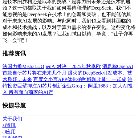
是技术的胜利还是成本的挑战？是算力的未来还是技术的瓶
颈？这一切都取决于我们如何看待和理解DeepSeek。我们不
能忽视的是DeepSeek在技术上的创新和突破，也不能低估其
对于未来AI发展的影响。与此同时，我们也应看到其面临的
成本和技术挑战，以及对于算力需求的潜在变化。这些变化将
如何影响未来的AI发展？让我们拭目以待。毕竟，“让子弹再
飞一会”吧！
推荐资讯
法国力推Mistral与OpenAI对决，2025年秋季欧
消息称OpenAI
首款自研芯片将在未来几个月
爆火的DeepSeek引发成本、技
术质疑，未来
百度文小言APP优化拍照解题功能，一试成
沙
特投资巨擘押注AI芯片创新企业Groq：
阿里1688：加大AI投
入 所有面向商家的AI产
快捷导航
关于我们
ai资讯
ai应用