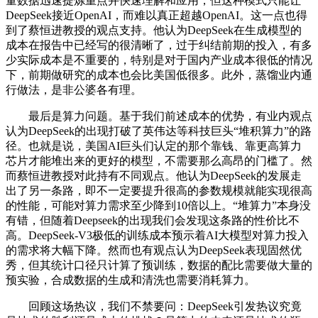
量数据迅速提炼重点并快速理解和应用，但这种模式只能让
DeepSeek接近OpenAI，而难以真正超越OpenAI。这一点也得
到了蔡恒进教授的观点支持。他认为DeepSeek在生成模型的
成本在报告中已经写的很清晰了，过于纠结前期的投入，有多
少实际成本是不重要的，特别是对于国内产业成本很低的情况
下，前期做研究的成本也会比美国低很多。此外，蒸馏业内通
行做法，是非公婆各有理。
最后是算力问题。基于我们前述成本的优势，有业内观点
认为DeepSeek的出现打破了英伟达等科技巨头“堆积算力”的路
径。也就是说，美国AI巨头们认定的那个靠钱、靠更高算力
芯片才能堆出来的更好的模型，不需要那么高昂的门槛了。然
而蔡恒进教授对此持有不同观点。他认为DeepSeek的发展走
出了另一条路，即不一定要提升很高的参数规模就能实现很高
的性能，可能对算力需求至少降到10倍以上。“堆算力”本身没
有错，但随着Deepseek的出现我们会发现这条路的性价比不
高。DeepSeek-V3极低的训练成本预示着AI大模型对算力投入
的需求将大幅下降。然而也有观点认为DeepSeek表现固然优
秀，但其统计口径只计算了预训练，数据的配比需要做大量的
预实验，合成数据的生成和清洗也需要消耗算力。
回顾这场热议，我们不禁要问：DeepSeek引发热议究竟