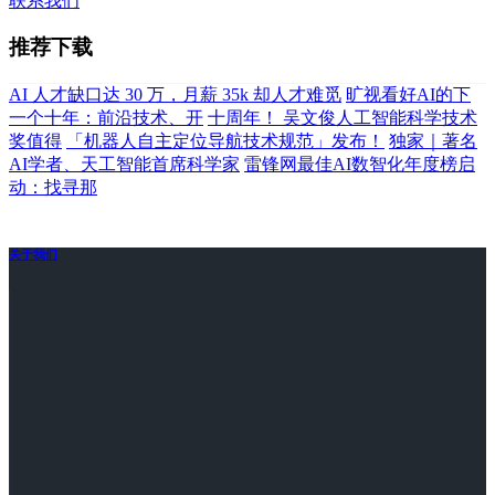
联系我们
推荐下载
AI 人才缺口达 30 万，月薪 35k 却人才难觅
旷视看好AI的下
一个十年：前沿技术、开
十周年！ 吴文俊人工智能科学技术
奖值得
「机器人自主定位导航技术规范」发布！
独家｜著名
AI学者、天工智能首席科学家
雷锋网最佳AI数智化年度榜启
动：找寻那
关于我们