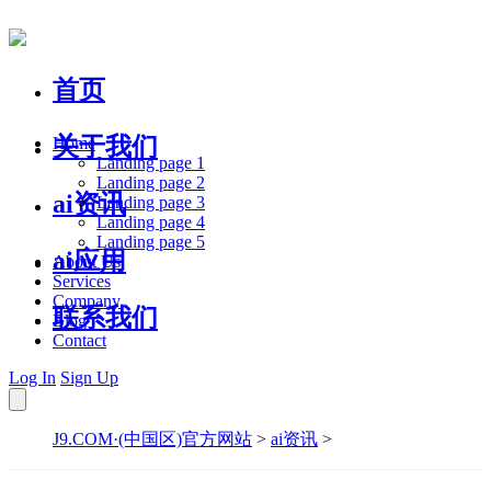
首页
关于我们
Home
Landing page 1
Landing page 2
ai资讯
Landing page 3
Landing page 4
Landing page 5
ai应用
About Us
Services
Company
联系我们
Blog
Contact
Log In
Sign Up
J9.COM·(中国区)官方网站
>
ai资讯
>