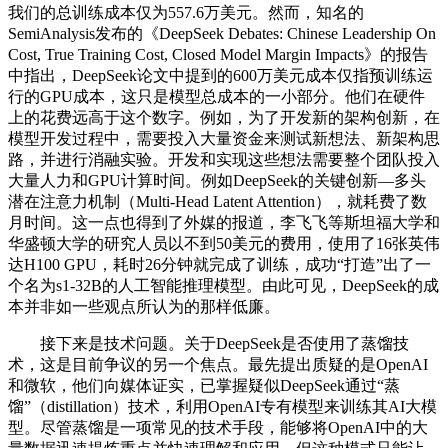
我们的总训练成本仅为557.6万美元。然而，知名的
SemiAnalysis发布的《DeepSeek Debates: Chinese Leadership On
Cost, True Training Cost, Closed Model Margin Impacts》的报告
中指出，DeepSeek论文中提到的600万美元成本仅指预训练运
行的GPU成本，这只是模型总成本的一小部分。他们在硬件
上的花费远高于这个数字。例如，为了开发新的架构创新，在
模型开发过程中，需要投入大量资金来测试新想法、新架构思
路，并进行消融实验。开发和实现这些想法需要整个团队投入
大量人力和GPU计算时间。例如DeepSeek的关键创新—多头
潜在注意力机制（Multi-Head Latent Attention），就耗费了数
月时间。这一点也得到了外媒的报道，李飞飞等斯坦福大学和
华盛顿大学的研究人员以不到50美元的费用，使用了16张英伟
达H100 GPU，耗时26分钟就完成了训练，成功“打造”出了一
个名为s1-32B的人工智能推理模型。由此可见，DeepSeek的成
本并非如一些观点所认为的那样低廉。
接下来是技术问题。关于DeepSeek是否使用了蒸馏技
术，这是目前争议的另一个焦点。最先提出质疑的是OpenAI
和微软，他们向媒体证实，已掌握疑似DeepSeek通过“蒸
馏”（distillation）技术，利用OpenAI专有模型来训练其AI大模
型。尽管蒸馏是一项常见的技术手段，能够将OpenAI中的大