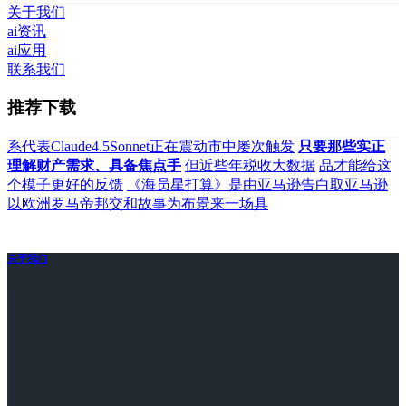
关于我们
ai资讯
ai应用
联系我们
推荐下载
系代表Claude4.5Sonnet正在震动市中屡次触发
只要那些实正
理解财产需求、具备焦点手
但近些年税收大数据
品才能给这
个模子更好的反馈
《海员星打算》是由亚马逊告白取亚马逊
以欧洲罗马帝邦交和故事为布景来一场具
关于我们