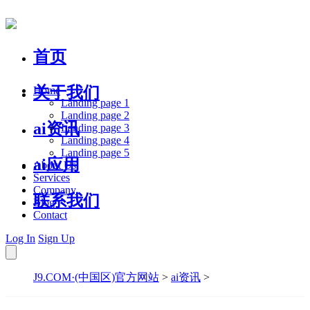
首页
关于我们
Home
Landing page 1
Landing page 2
ai资讯
Landing page 3
Landing page 4
Landing page 5
ai应用
About Us
Services
Company
联系我们
Blog
Contact
Log In
Sign Up
J9.COM·(中国区)官方网站
>
ai资讯
>