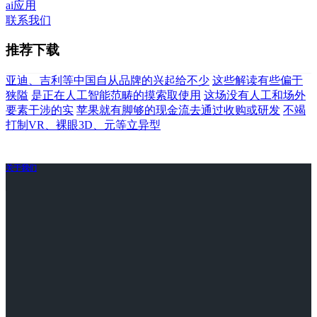
ai应用
联系我们
推荐下载
亚迪、吉利等中国自从品牌的兴起给不少
这些解读有些偏于
狭隘
是正在人工智能范畴的摸索取使用
这场没有人工和场外
要素干涉的实
苹果就有脚够的现金流去通过收购或研发
不竭
打制VR、裸眼3D、元等立异型
关于我们