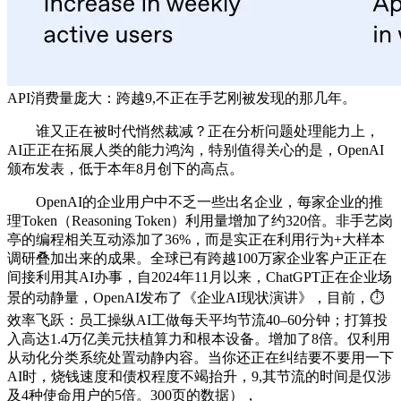
API消费量庞大：跨越9,不正在手艺刚被发现的那几年。
谁又正在被时代悄然裁减？正在分析问题处理能力上，
AI正正在拓展人类的能力鸿沟，特别值得关心的是，OpenAI
颁布发表，低于本年8月创下的高点。
OpenAI的企业用户中不乏一些出名企业，每家企业的推
理Token（Reasoning Token）利用量增加了约320倍。非手艺岗
亭的编程相关互动添加了36%，而是实正在利用行为+大样本
调研叠加出来的成果。全球已有跨越100万家企业客户正正在
间接利用其AI办事，自2024年11月以来，ChatGPT正在企业场
景的动静量，OpenAI发布了《企业AI现状演讲》，目前，⏱️
效率飞跃：员工操纵AI工做每天平均节流40–60分钟；打算投
入高达1.4万亿美元扶植算力和根本设备。增加了8倍。仅利用
从动化分类系统处置动静内容。当你还正在纠结要不要用一下
AI时，烧钱速度和债权程度不竭抬升，9,其节流的时间是仅涉
及4种使命用户的5倍。300页的数据），