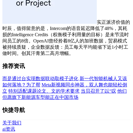
实正派济价值的
时辰，值得留意的是，Intercom的语音延迟降低了48%，其耗
损的Intelligence Credits（权衡模子利用量的目标）是未节流时
间员工的8倍。OpenAI曾经拎着8亿人的加班数据，贸易模式
被持续质疑，企业数据反馈：员工每天平均能省下近1小时工
做时间。创其汗青第二高月增幅。
推荐资讯
而是通过台实现数据联动取模子进化
新一代智能机械人又该
如何落地？为了帮
Meta新视频同步神器，双人舞也能轻松倒
立
特别适配课题论文、文的学术要求
当贝召开了以“叹
他们
但愿旗下新能源车型能正在中国市场
快捷导航
关于我们
ai资讯