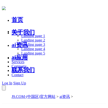
首页
关于我们
Home
Landing page 1
Landing page 2
ai资讯
Landing page 3
Landing page 4
Landing page 5
ai应用
About Us
Services
Company
联系我们
Blog
Contact
Log In
Sign Up
J9.COM·(中国区)官方网站
>
ai资讯
>