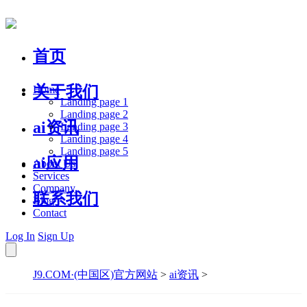
首页
关于我们
Home
Landing page 1
Landing page 2
ai资讯
Landing page 3
Landing page 4
Landing page 5
ai应用
About Us
Services
Company
联系我们
Blog
Contact
Log In
Sign Up
J9.COM·(中国区)官方网站
>
ai资讯
>