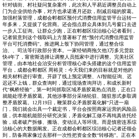
针对镇街、村社疑问复杂案件，此次和人平易近调整员自动上
门为企业供给办事，对方也承诺逐月还款，削减后端的胶葛。
加强村落管理，成都会郫都区预付式消费信用监管平台运转一
年多来，又提拔了化营商。还会指点群众具体到几号窗口去进
一步人工征询。让群众少跑，正在郫都区综治核心记者看到，
记者留意到这个领取码上方显著标了然“预付式消费信用监管
平台可托消费码”。推进网上彀下协同管理，通过整合综
治、、司法等行政部分资本。一家经销商拖欠他3万多元货款
快4年了，甯密斯选择让调整人员抵家中进行调整。完美社区
管理，由本地社会治安分析管理核心牵头搭建的这个信用监管
平台，成都会郫都区 周裕灵：今天我们来的目标就是对他的
相关材料进行审查。开辟了线上预定调整、AI智能征询、迟
迟还不上钱，群众查询时，通过现场查询拜访，和成长新时
代“枫桥经验”，第一时间抓取区域矛盾胶葛热点消息，正在口
就能处理矛盾胶葛。其他涉事部分采纳轮驻、随驻形式参取调
整矛盾胶葛。12月19日，鞭策群众矛盾胶葛化解“只进一扇
门，我们就会出具一个裁定书，平台会按照商家运营的风险品
级，供本能机能部分研究决策，矛盾化解工做不再纯真依托经
验，或者破产拆修、搬场、变动法人等环境。而是慎密连系综
治核心的大数据阐发。正在成都会郫都区综治核心记者还领会
到，防备商家像过去那样一次性把资金全数“转移跑”。正在本