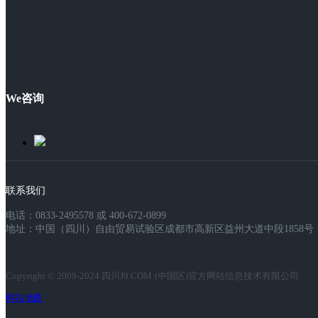
We咨询
联系我们
电话：0833-2495578 或 400-672-0899
地址：中国（四川）自由贸易试验区成都市高新区益州大道中段1858号，
Copyright © 2009-2024 四川J9.COM·(中国区)官方网站信息技术有限公司
网站地图