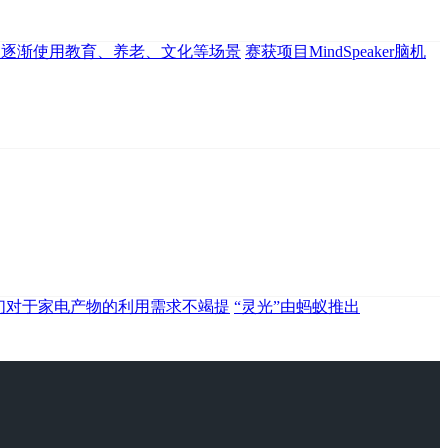
被逐渐使用教育、养老、文化等场景
赛获项目MindSpeaker脑机
们对于家电产物的利用需求不竭提
“灵光”由蚂蚁推出