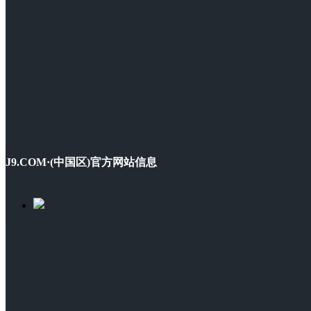
J9.COM·(中国区)官方网站信息