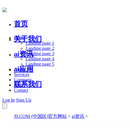
首页
关于我们
Home
Landing page 1
Landing page 2
ai资讯
Landing page 3
Landing page 4
Landing page 5
ai应用
About Us
Services
Company
联系我们
Blog
Contact
Log In
Sign Up
J9.COM·(中国区)官方网站
>
ai资讯
>