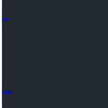
ai应用
联系我们