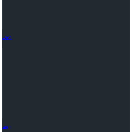
ai资讯
ai应用