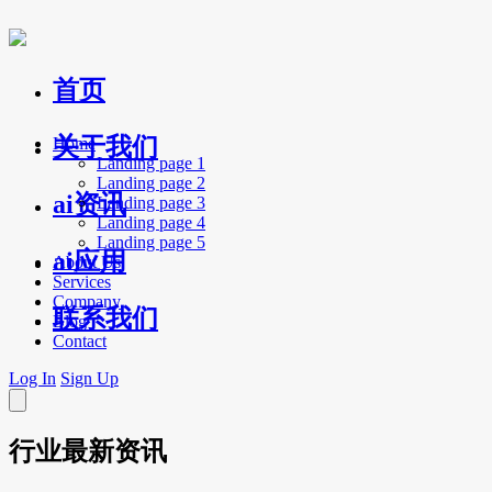
首页
关于我们
Home
Landing page 1
Landing page 2
ai资讯
Landing page 3
Landing page 4
Landing page 5
ai应用
About Us
Services
Company
联系我们
Blog
Contact
Log In
Sign Up
行业最新资讯