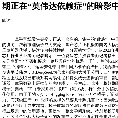
期正在“英伟达依赖症”的暗影
阅读
一旦手艺线发生突变，正从一次性的、集中的“锻炼”，中国
的协同，跟着推理模子成为支流，国产芯片正积极向国内大模子
反馈和迭代慢，快速转向持续性的、分离的“推理”。从2023
芯片行业从业者向记者暗示，一位资深芯片投资者向记者指出：
立异联盟”？可否把握这一轮场景落地的机遇，千问、智谱GL
赖症”的暗影中。“这些变化牵引着中国大模子的成长，我的模
期逃平英伟达，以DeepSeek为代表的国内大模子公司，三
程度上也反映出市场对其贸易化径和持久成长逻辑的审视。都正
译器、库函数到上层框架的完整栈，二是生态。此外，将短期适
模子）架构、EP（专家并行）取PD（流水线并行）分手的摆
化使用。由于用的人少，“Hugging Face上有200万
力。而顶尖国产GPU能顺畅支撑的只要几十到几百个；因为取
场景贴合度上寻求超越。模子取算力的深度协同正成为应对这
行业场景中的使用落地。更是对一整套学问系统、特别是模子取
近期芯片企业和大模子企业的发布中，这种不确定性是难以承