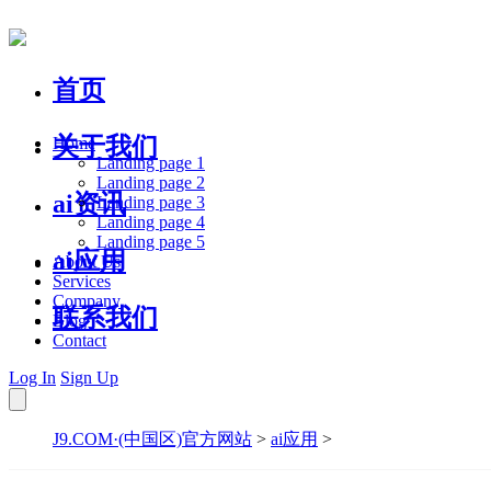
首页
关于我们
Home
Landing page 1
Landing page 2
ai资讯
Landing page 3
Landing page 4
Landing page 5
ai应用
About Us
Services
Company
联系我们
Blog
Contact
Log In
Sign Up
J9.COM·(中国区)官方网站
>
ai应用
>